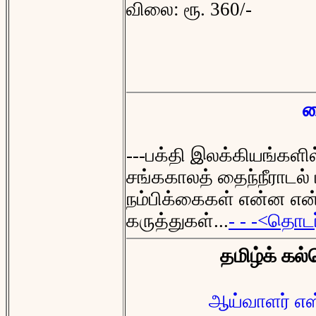
விலை: ரூ. 360/-
த
---பக்தி இலக்கியங்கள
சங்ககாலத் தைந்நீராடல்
நம்பிக்கைகள் என்ன என
கருத்துகள்...
- - -<தொடர
தமிழ்க் கல்
ஆய்வாளர் எஸ்