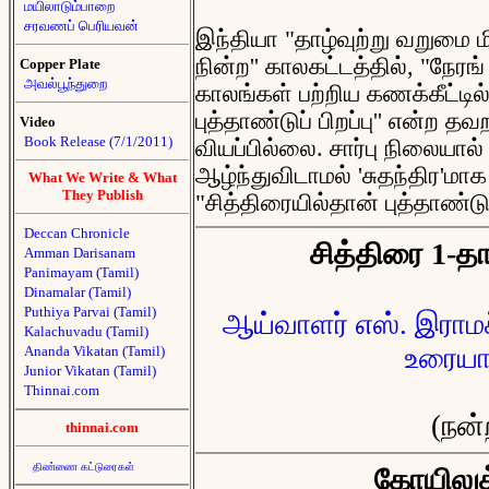
மயிலாடும்பாறை
சரவணப் பெரியவன்
இந்தியா "தாழ்வுற்று வறுமை ம
நின்ற'' காலகட்டத்தில், "நேரங
Copper Plate
அவல்பூந்துறை
காலங்கள் பற்றிய கணக்கீட்டி
புத்தாண்டுப் பிறப்பு'' என்ற 
Video
Book Release (7/1/2011)
வியப்பில்லை. சார்பு நிலையால
ஆழ்ந்துவிடாமல் 'சுதந்திர'மா
What We Write & What
They Publish
"சித்திரையில்தான் புத்தாண்டு.
Deccan Chronicle
சித்திரை 1-தான
Amman Darisanam
Panimayam (Tamil)
Dinamalar (Tamil)
Puthiya Parvai (Tamil)
ஆய்வாளர் எஸ். இராமச
Kalachuvadu (Tamil)
உரையா
Ananda Vikatan (Tamil)
Junior Vikatan (Tamil)
Thinnai.com
(நன்
thinnai.com
திண்ணை கட்டுரைகள்
கோயிலுக