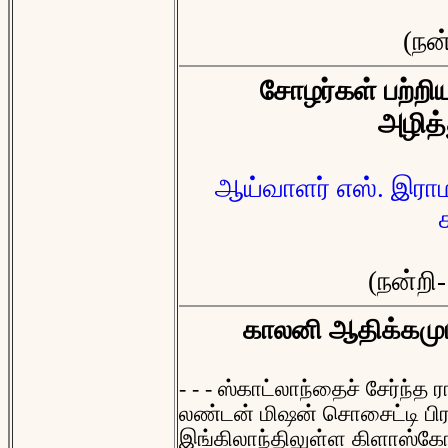
(நன
சோழர்கள் பற்ற
அழித்த
ஆய்வாளர் எஸ். இராம
(நன்றி
காலனி ஆதிக்கமும்
- - - ஸ்காட்லாந்தைச் சேர்ந்த ர
லண்டன் மிஷன் சொசைட்டி பிரச்
இங்கிலாந்திலுள்ள கிளாஸ்க