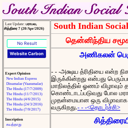
South Indian Social
Last Update:
பராபவ,
சித்திரை 7 (20/Apr/2026)
தென்னிந்திய சமூக
No Result
அணிகலன் பெரு
Website Carbon
- - -அக்ஷய த்ரிதியை என்ற நி
Expert Opinion
இருக்கின்றது என்பது பெரும
New Indian Express
Dinamalar (Vaaramalar)
மாநிலத்தில் ஓணம் விழாவும் 
The Hindu (17/7/2009)
கொண்டாடப்படுவது போல மராட்
The Hindu (11/7/2013)
The Hindu (4/6/2015)
முதன்மையான ஒரு விழாவாக 
The Hindu (24/3/2016)
வருகிறது.
- - -<தொடர்ச்சி>
The Hindu (7/9/2017)
சித்திரைய
Inscription
கயத்தாறு