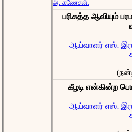
அ. கணேசன்.
பரிசுத்த ஆவியும் பர
ஆய்வாளர் எஸ். இரா
(நன்
கீழடி என்கின்ற பெ
ஆய்வாளர் எஸ். இரா