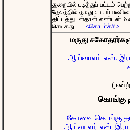
துறையில் படித்துப் பட்டம் பெற
தேசத்தில் தமது சமயப் பணி
திட்டத்துடன்தான் லண்டன் ம
செய்தது.
- - -<தொடர்ச்சி>
மருது சகோதரர்கள
ஆய்வாளர் எஸ். இரா
(நன்ற
கொங்கு த
கோவை கொங்கு தமிழ
ஆய்வாளர் எஸ். இராம