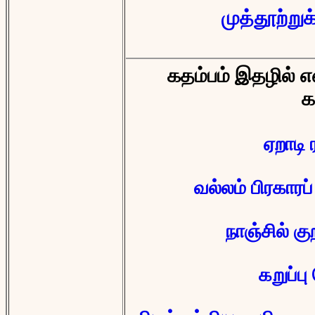
முத்தூற்றுக
கதம்பம் இதழில் எ
க
ஏறாடி 
வல்லம் பிரகார
நாஞ்சில் க
கறுப்ப