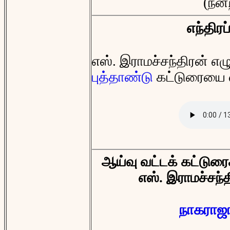
(நன்
எந்திரப
எஸ். இராமச்சந்திரன் எ
புத்தாண்டு
கட்டுரையை எந
ஆய்வு வட்டக் கட்டுரை
எஸ். இராமச்சந்
நாகராஜா