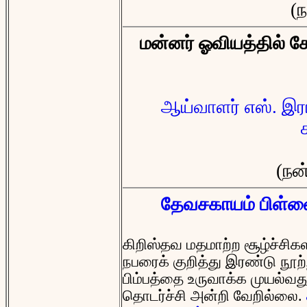
(
மன்னர் ஓவியத்தில் க
ஆய்வாளர் எஸ். இரா
(நன
தேவசகாயம் பிள்ள
கிறிஸ்தவ மதமாற்ற சூழ்ச்சி
நபரைக் குறித்து இரண்டு நூற்
பிம்பத்தை உருவாக்க முயல்வ
தொடர்ச்சி அன்றி வேறில்லை.