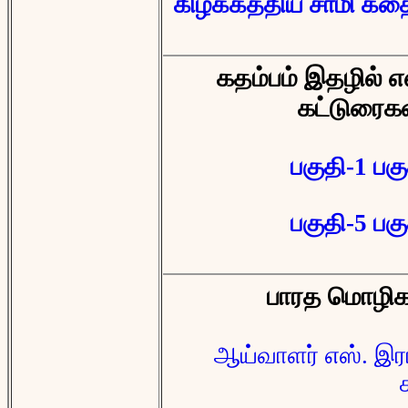
கிழக்கத்திய சாமி கதை
கதம்பம் இதழில் எ
கட்டுரைகள
பகுதி-1
பக
பகுதி-5
பக
பாரத மொழிக
ஆய்வாளர் எஸ். இரா