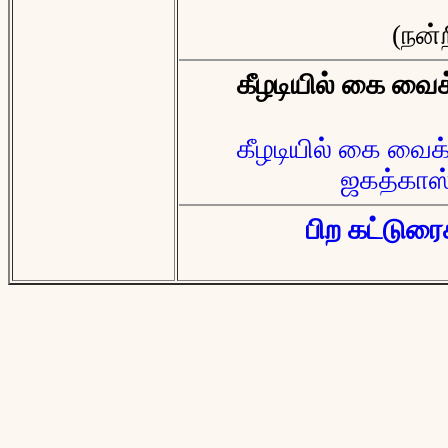
(நன்
கீழடியில் கை வைக
கீழடியில் கை வைக்
ஜகத்காஸ்
பிற கட்டுரைக