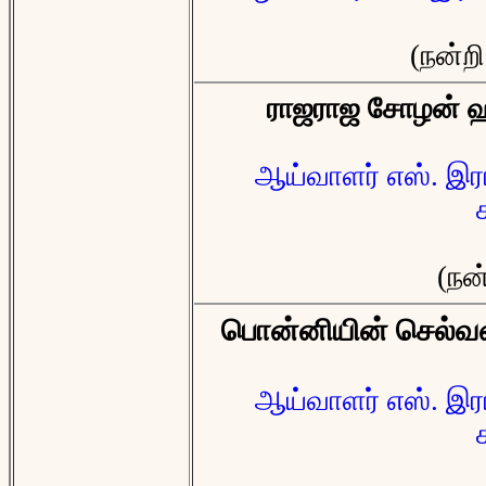
(நன்றி
ராஜராஜ சோழன் ஹி
ஆய்வாளர் எஸ். இரா
(நன
பொன்னியின் செல்
ஆய்வாளர் எஸ். இரா